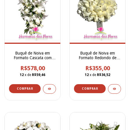
Buquê de Noiva em
Buquê de Noiva em
Formato Cascata com
Formato Redondo de
Flores Naturais, sendo
Rosas Brancas Naturais -
Lírios Brancos, Rosas
R$578,00
R$355,00
BN00208
Brancas, Alstroemerias
12
x de
R$59,46
12
x de
R$36,52
Brancas e Gypsofilla -
BN00225
COMPRAR