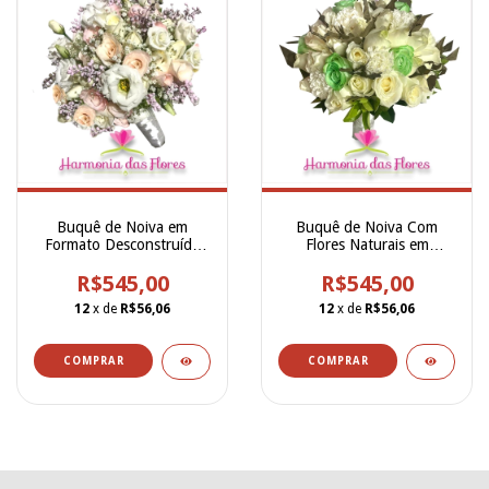
Buquê de Noiva em
Buquê de Noiva Com
Formato Desconstruído
Flores Naturais em
em Tons Cor de Rosa e
Formato Meio
Branco - BN00223
R$545,00
Desconstruído de Rosas,
R$545,00
Cravos e Folhas Secas -
12
x de
R$56,06
12
x de
R$56,06
BN00019