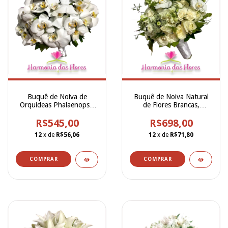
Buquê de Noiva de
Buquê de Noiva Natural
Orquídeas Phalaenopsis
de Flores Brancas,
Brancas - BN00255
Orquídeas, Rosas e
R$545,00
Outras - BN00253
R$698,00
12
x de
R$56,06
12
x de
R$71,80