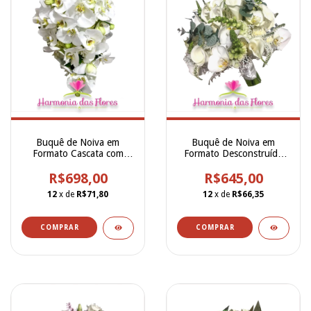
Buquê de Noiva em
Buquê de Noiva em
Formato Cascata com
Formato Desconstruído
Orquídeas Phalaenopsis
de Orquídeas Brancas,
Brancas Naturais -
R$698,00
Calla, Boca de Leão,
R$645,00
BN00246
Rosa, Fantansia, Veronica
12
x de
R$71,80
12
x de
R$66,35
e Eucalipto- BN00241