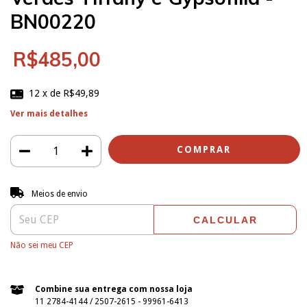
BN00220
R$485,00
12
x de
R$49,89
Ver mais detalhes
Entregas para o CEP:
ALTERAR CEP
Meios de envio
CALCULAR
Não sei meu CEP
Combine sua entrega com nossa loja
11 2784-4144 / 2507-2615 - 99961-6413