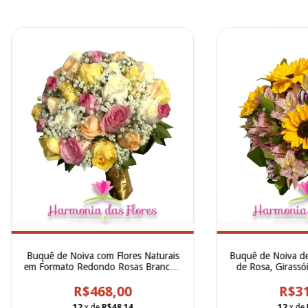
Buquê de Noiva com Flores Naturais
Buquê de Noiva de
em Formato Redondo Rosas Brancas,
de Rosa, Girassói
Rosas Cor de Rosa, Rosas Amarelas e
Mesclada 
Gypsofilla - BN00233
R$468,00
R$31
12
x de
R$48,14
12
x de