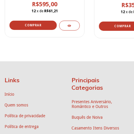
R$595,00
R$35
BN0
12
x de
R$61,21
12
x de
COMPRAR
Links
Principais
Categorias
Início
Presentes Aniversário,
Quem somos
Romântico e Outros
Política de privacidade
Buquês de Noiva
Política de entrega
Casamento Itens Diversos