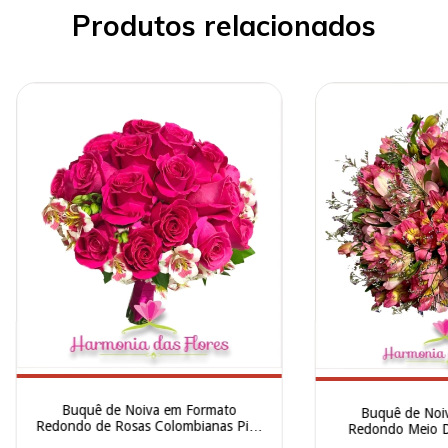
Produtos relacionados
Buquê de Noiva em Formato
Buquê de Noi
Redondo de Rosas Colombianas Pink
Redondo Meio D
- BN00015
Alstroemerias Cor