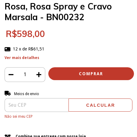
Rosa, Rosa Spray e Cravo
Marsala - BN00232
R$598,00
12
x de
R$61,51
Ver mais detalhes
Entregas para o CEP:
ALTERAR CEP
Meios de envio
CALCULAR
Não sei meu CEP
Combine sua entrega com nossa loja