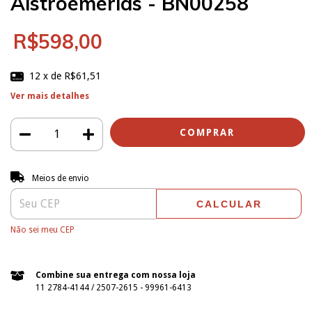
Alstroemerias - BN00258
R$598,00
12
x de
R$61,51
Ver mais detalhes
Entregas para o CEP:
ALTERAR CEP
Meios de envio
CALCULAR
Não sei meu CEP
Combine sua entrega com nossa loja
11 2784-4144 / 2507-2615 - 99961-6413