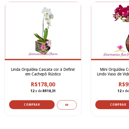
Linda Orquídea Cascata cor à Definir
Mini Orquídea C
em Cachepô Rústico
Lindo Vaso de Vid
ou De
R$178,00
R$9
12
x de
R$18,31
12
x d
COMPRAR
COMPRAR