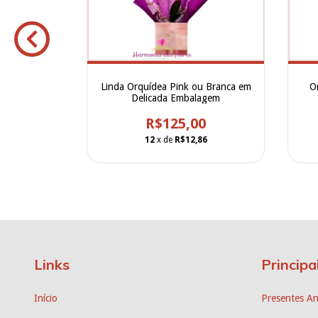
Variadas em
Linda Orquídea Pink ou Branca em
O
esentear ou
Delicada Embalagem
0
R$125,00
4
12
x de
R$12,86
Links
Principa
Início
Presentes An