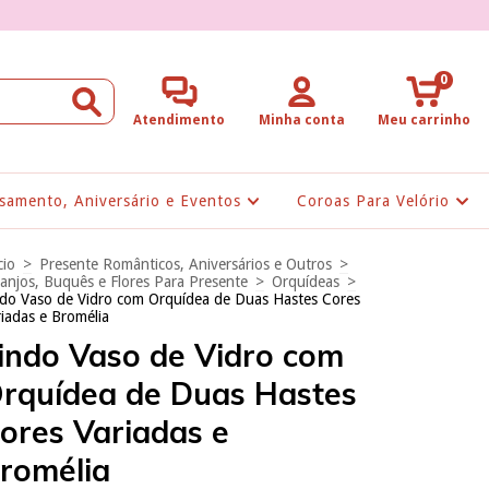
0
Atendimento
Minha conta
Meu carrinho
samento, Aniversário e Eventos
Coroas Para Velório
cio
>
Presente Românticos, Aniversários e Outros
>
anjos, Buquês e Flores Para Presente
>
Orquídeas
>
ndo Vaso de Vidro com Orquídea de Duas Hastes Cores
iadas e Bromélia
indo Vaso de Vidro com
rquídea de Duas Hastes
ores Variadas e
romélia