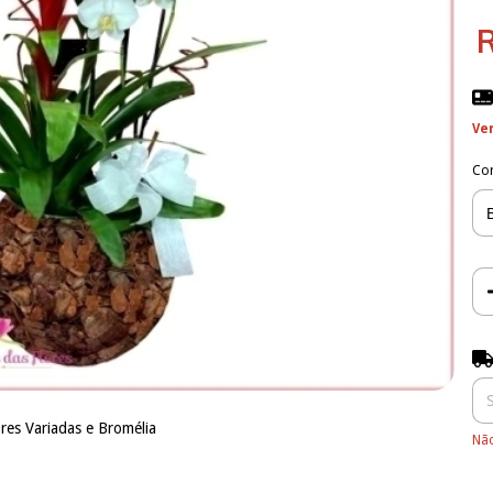
Ve
Co
Ent
es Variadas e Bromélia
Não