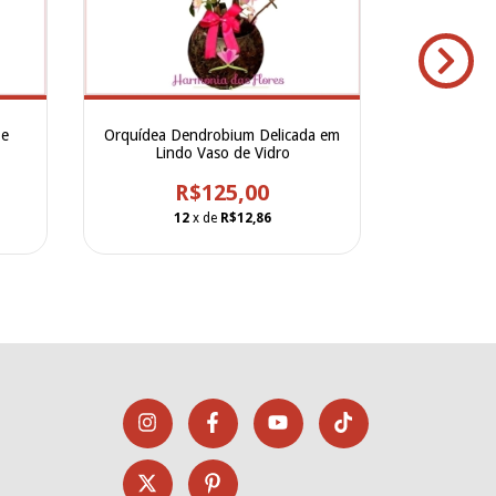
 e
Orquídea Dendrobium Delicada em
Maravilh
Lindo Vaso de Vidro
Cores Vari
R$125,00
12
x de
R$12,86
1