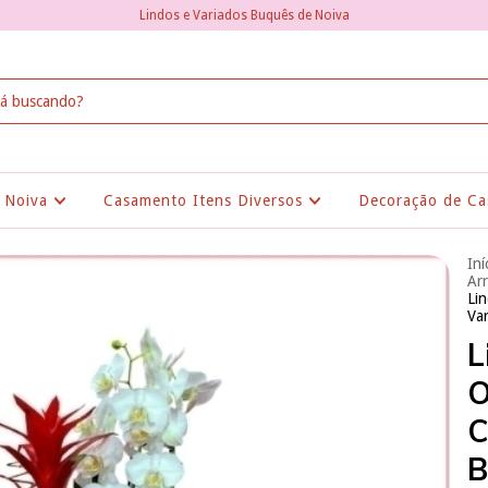
Lindos e Variados Buquês de Noiva
 Noiva
Casamento Itens Diversos
Decoração de Ca
Iní
Arr
Li
Var
L
O
C
B